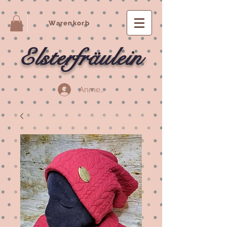
Warenkorb
Elsterfräulein
Anmelden