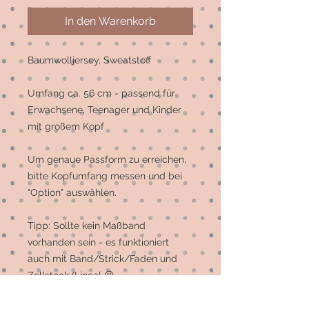
In den Warenkorb
Baumwolljersey, Sweatstoff
Umfang ca. 56 cm - passend für
Erwachsene, Teenager und Kinder
mit großem Kopf
Um genaue Passform zu erreichen,
bitte Kopfumfang messen und bei
"Option" auswählen.
Tipp: Sollte kein Maßband
vorhanden sein - es funktioniert
auch mit Band/Strick/Faden und
Zollstock/Lineal 😉
Sollte der Stoff gerade nicht vorrätig