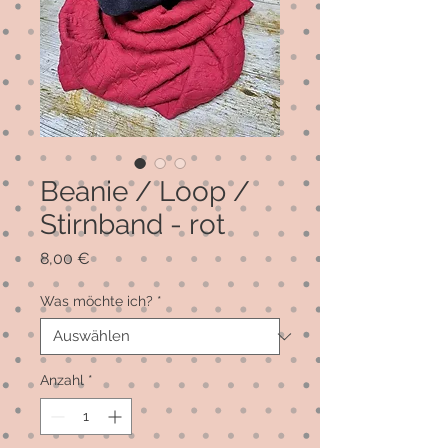
Beanie / Loop /
Stirnband - rot
Preis
8,00 €
Was möchte ich?
*
Anzahl
*