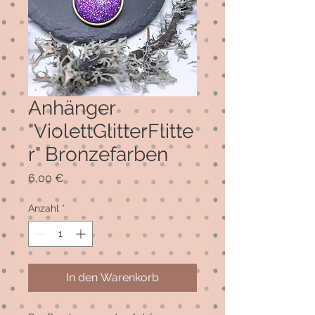
Anhänger
"ViolettGlitterFlitte
r" Bronzefarben
Preis
6,00 €
Anzahl
*
In den Warenkorb