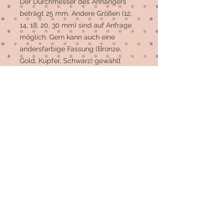
Der Durchmesser des Anhängers 
beträgt 25 mm. Andere Größen (12, 
14, 18, 20, 30 mm) sind auf Anfrage 
möglich. Gern kann auch eine 
andersfarbige Fassung (Bronze, 
Gold, Kupfer, Schwarz) gewählt 
werden.

Die meisten Motive sind 
Einzelstücke, auf Wunsch können 
mehr gefertigt werden.
© 2026 by Elsterfräulein