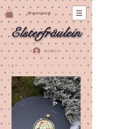
Warenkorb
Elsterfräulein
Anmelden