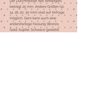
Der Durchmesser des Anhängers 
beträgt 25 mm. Andere Größen (12, 
14, 18, 20, 30 mm) sind auf Anfrage 
möglich. Gern kann auch eine 
andersfarbige Fassung (Bronze, 
Gold, Kupfer, Schwarz) gewählt 
werden.

Die meisten Motive sind 
Einzelstücke, auf Wunsch können 
mehr gefertigt werden.
© 2026 by Elsterfräulein