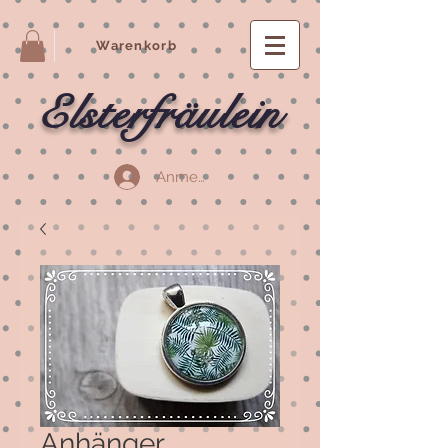
Warenkorb
Elsterfräulein
Anmelden
Anhänger