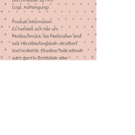
Durchmesser 25 mm
(zzgl. Aufhängung)
Produkt-Information:
Es handelt sich hier um
Modeschmuck, die Materialien sind
laut Herstellerangaben versilbert
und nickelfrei. Einzelne Teile können
auch gern in Echtsilber oder
Edelstahl hergestellt werden. Da
diese Option leider nicht für alle
Stücke möglich ist, schick mir bitte
eine Mail und ich sage Dir, welche
Artikel dies sein können. Vielen Dank
für Dein Verständnis.