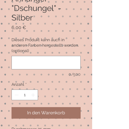
"Dschungel" -
Silber
Preis
6,00 €
Dieses Produkt kann auch in
anderen Farben hergestellt werden.
(optional)
0/500
Anzahl
*
In den Warenkorb