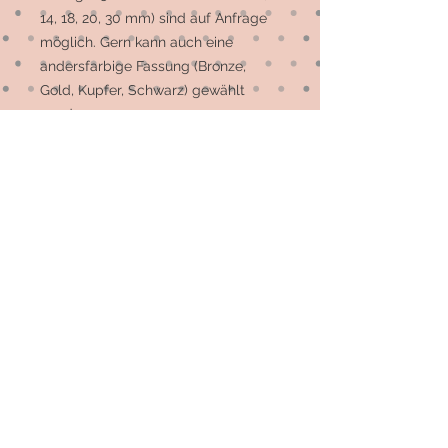
14, 18, 20, 30 mm) sind auf Anfrage 
möglich. Gern kann auch eine 
andersfarbige Fassung (Bronze, 
Gold, Kupfer, Schwarz) gewählt 
werden.

Die meisten Motive sind 
Einzelstücke, auf Wunsch können 
mehr gefertigt werden.
© 2026 by Elsterfräulein