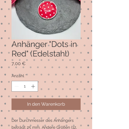
Anhänger "Dots in
Red" (Edelstahl)
Preis
7,00 €
Anzahl
*
In den Warenkorb
Der Durchmesser des Anhängers 
beträgt 25 mm. Andere Größen (12, 