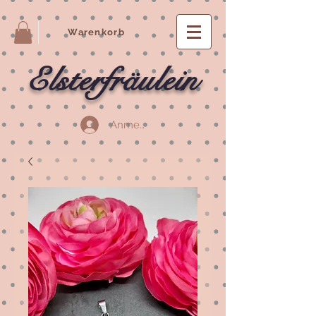
Warenkorb
Elsterfräulein
Anmelden