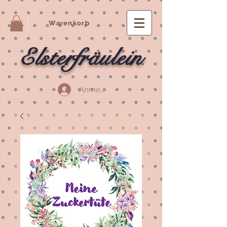
Warenkorb
Elsterfräulein
Anmelden