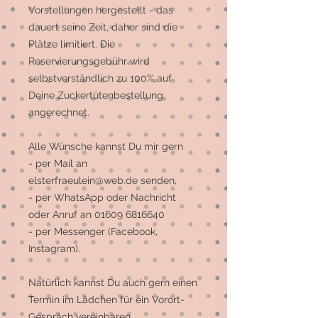
Vorstellungen hergestellt - das
dauert seine Zeit, daher sind die
Plätze limitiert. Die
Reservierungsgebühr wird
selbstverständlich zu 100% auf
Deine Zuckertütenbestellung
angerechnet.
Alle Wünsche kannst Du mir gern
- per Mail an
elsterfraeulein@web.de senden,
- per WhatsApp oder Nachricht
oder Anruf an 01609 6816640
- per Messenger (Facebook,
Instagram).
Natürlich kannst Du auch gern einen
Termin im Lädchen für ein Vorort-
Gespräch vereinbaren.