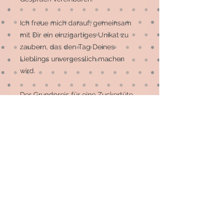
Ich freue mich darauf, gemeinsam
mit Dir ein einzigartiges Unikat zu
zaubern, das den Tag Deines
Lieblings unvergesslich machen
wird.
Der Grundpreis für eine Zuckertüte
beträgt € 100. Ich behalte mir einen
Aufschlag für Material- und
Arbeitsmehrkosten von € 10 - 30 vor.
Im Lieferumfang sind enthalten: Die
Zuckertütenhülle, ein Papprohling
zur Verstärkung, eine
Kunststoffspitze zur Stabilisierung
und ein Kisseninlet, das nach dem
großen Tag die ZUckertüte in ein
Kuschelkissen verwandelt.