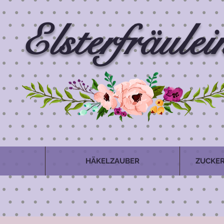
Elsterfräulei
HÄKELZAUBER
ZUCKER