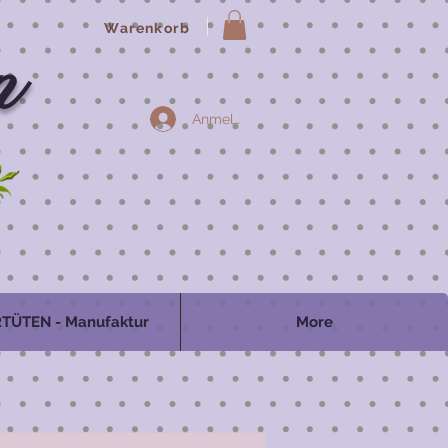
Warenkorb
n
Anmelden
TÜTEN - Manufaktur
More