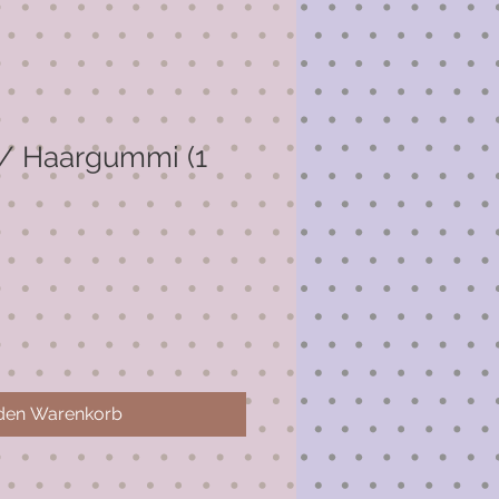
 / Haargummi (1
 den Warenkorb