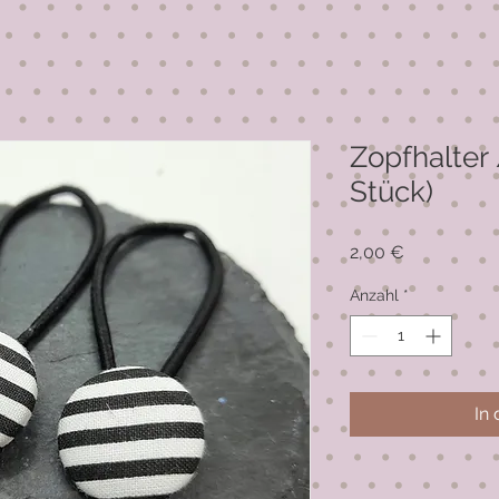
Zopfhalter
Stück)
Preis
2,00 €
Anzahl
*
In