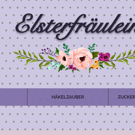
Elsterfräulei
HÄKELZAUBER
ZUCKER