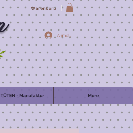
Warenkorb
n
Anmelden
TÜTEN - Manufaktur
More