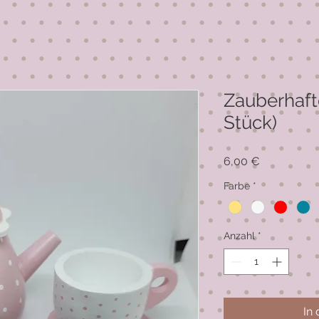
Zauberhaft
Stück)
Preis
6,00 €
Farbe
*
Anzahl
*
In