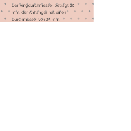
Der Ringdurchmesser beträgt 20 
mm, der Anhänger hat einen 
Durchmesser von 25 mm.

Der Anhänger kann am 
Schlüsselbund, aber auch als Zierde 
an der Tasche getragen werden.
© 2026 by Elsterfräulein