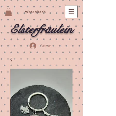
Warenkorb
Elsterfräulein
Anmelden