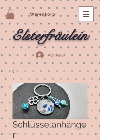
Warenkorb
Elsterfräulein
Anmelden
Schlüsselanhänge
r