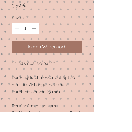
Preis
9,50 €
Anzahl
*
In den Warenkorb
*** Individualisierbar ***

Der Ringdurchmesser beträgt 20 
mm, der Anhänger hat einen 
Durchmesser von 25 mm.

Der Anhänger kann am 
Schlüsselbund, aber auch als Zierde 
an der Tasche getragen werden.