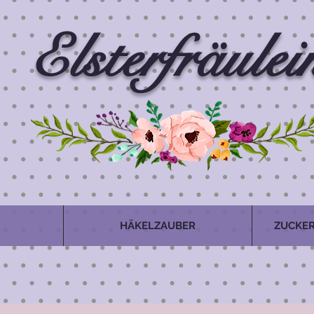
Elsterfräulei
HÄKELZAUBER
ZUCKER