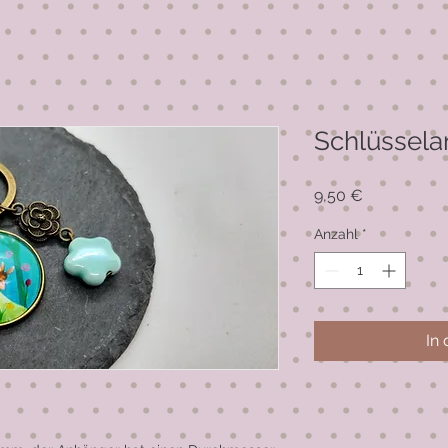
Schlüssel
Preis
9,50 €
Anzahl
*
In