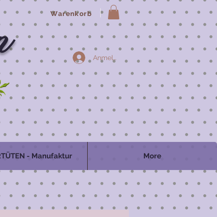
Warenkorb
n
Anmelden
TÜTEN - Manufaktur
More