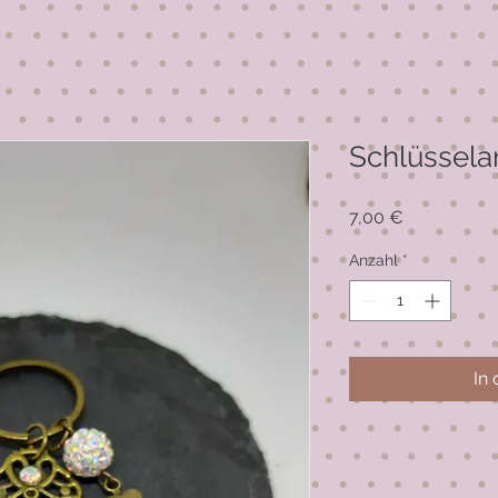
Schlüssel
Preis
7,00 €
Anzahl
*
In