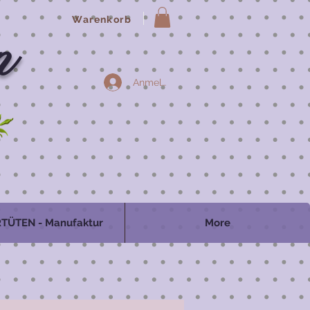
Warenkorb
n
Anmelden
TÜTEN - Manufaktur
More