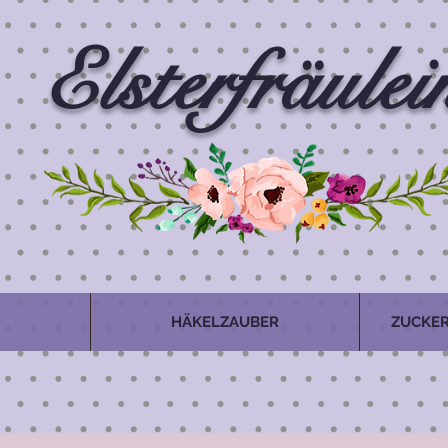
Elsterfräulei
HÄKELZAUBER
ZUCKER