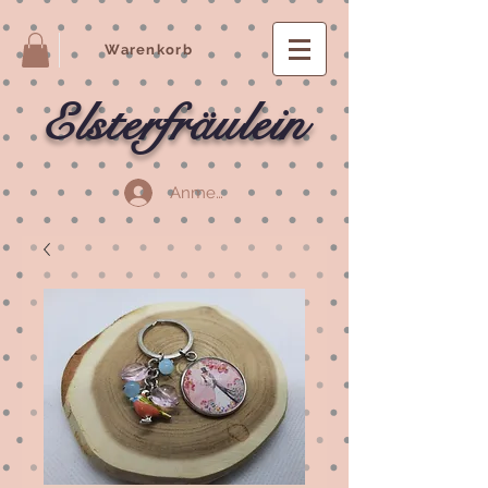
Warenkorb
Elsterfräulein
Anmelden