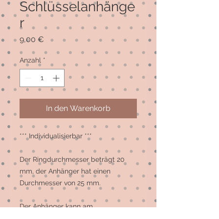
Schlüsselanhänge
r
Preis
9,00 €
Anzahl
*
In den Warenkorb
*** Individualisierbar ***

Der Ringdurchmesser beträgt 20 
mm, der Anhänger hat einen 
Durchmesser von 25 mm.

Der Anhänger kann am 
Schlüsselbund, aber auch als Zierde 