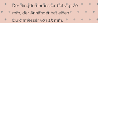
Der Ringdurchmesser beträgt 20 
mm, der Anhänger hat einen 
Durchmesser von 25 mm.

Der Anhänger kann am 
Schlüsselbund, aber auch als Zierde 
an der Tasche getragen werden.
© 2026 by Elsterfräulein