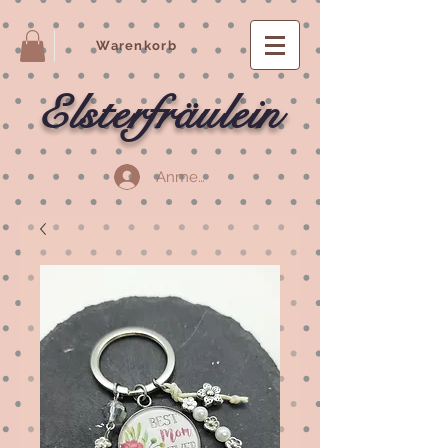
Warenkorb
Elsterfräulein
Anmelden