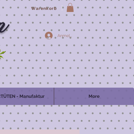
Warenkorb
n
Anmelden
TÜTEN - Manufaktur
More