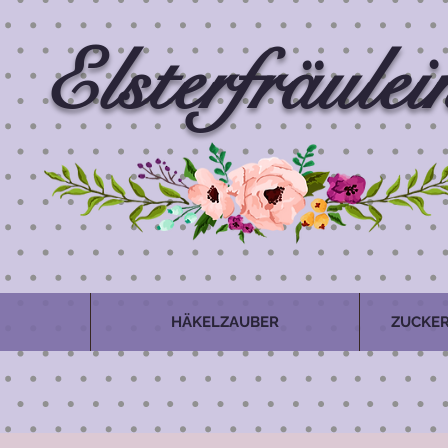
Elsterfräulei
HÄKELZAUBER
ZUCKER