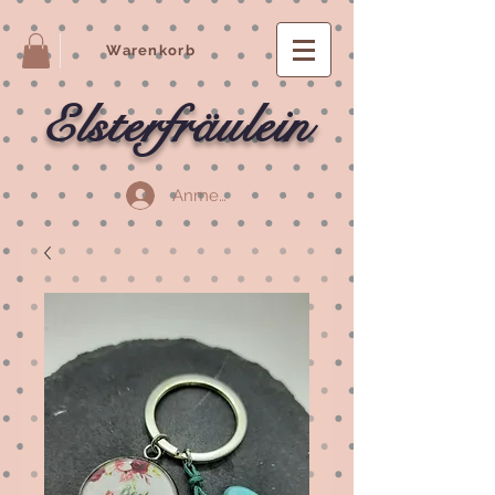
Warenkorb
Elsterfräulein
Anmelden