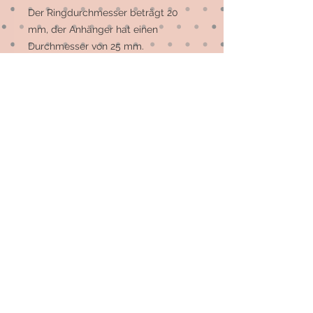
Der Ringdurchmesser beträgt 20 
mm, der Anhänger hat einen 
Durchmesser von 25 mm.

Der Anhänger kann am 
Schlüsselbund, aber auch als Zierde 
an der Tasche getragen werden.
© 2026 by Elsterfräulein