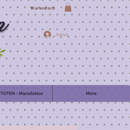
Warenkorb
n
Anmelden
TÜTEN - Manufaktur
More