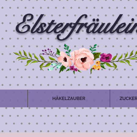
Elsterfräulei
HÄKELZAUBER
ZUCKER