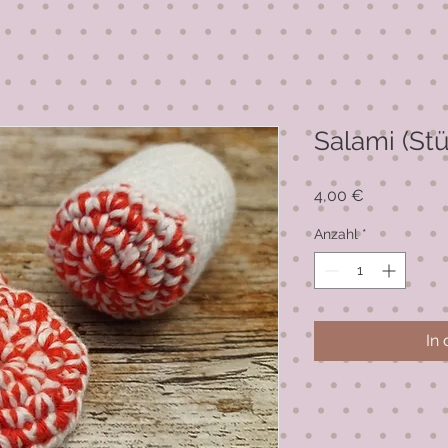
Salami (St
Preis
4,00 €
Anzahl
*
In