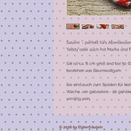
Salami  - perfekt fürs Abendesse
Teddy oder auch mit Mama und P
Sie ist ca. 8 cm groß und bei 30 
bestehen aus Baumwollgarn.

Sie sind auch zum Spielen für kle
Woche, um gebacken - äh gehäkelt 
vorrätig sein.
© 2026 by Elsterfräulein