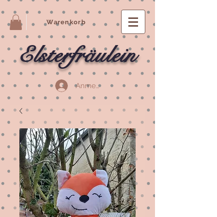
Warenkorb
Elsterfräulein
Anmelden