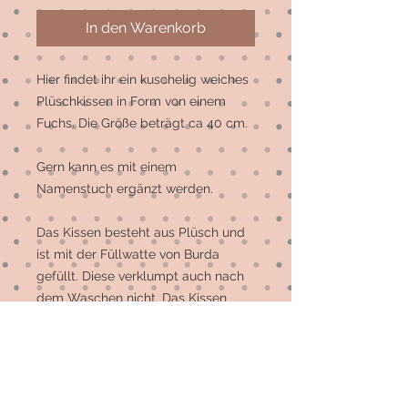
In den Warenkorb
Hier findet ihr ein kuschelig weiches 
Plüschkissen in Form von einem 
Fuchs. Die Größe beträgt ca 40 cm.

Gern kann es mit einem 
Namenstuch ergänzt werden. 

Das Kissen besteht aus Plüsch und 
ist mit der Füllwatte von Burda 
gefüllt. Diese verklumpt auch nach 
dem Waschen nicht. Das Kissen 
kann bei 30 Grad in die 
Waschmaschine. Bitte NICHT im 
Trockner trocken! Das Kissen 
trocknet nach dem Waschen bei 
Raumtemperatur recht schnell.
