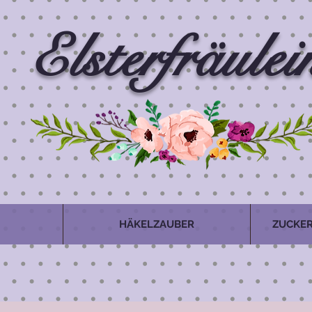
Elsterfräulei
HÄKELZAUBER
ZUCKER