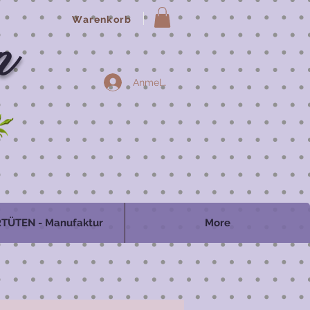
Warenkorb
n
Anmelden
TÜTEN - Manufaktur
More