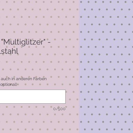
"Multiglitzer" -
lstahl
 auch in anderen Farben
(optional)
0/500