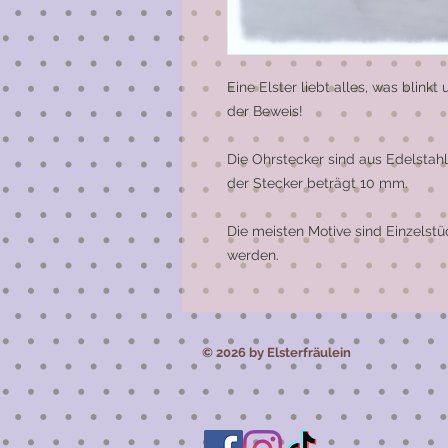
Eine Elster liebt alles, was blinkt 
der Beweis!

Die Ohrstecker sind aus Edelstahl
der Stecker beträgt 10 mm. 

Die meisten Motive sind Einzelst
werden.
© 2026 by Elsterfräulein