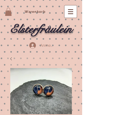
Warenkorb
Elsterfräulein
Anmelden