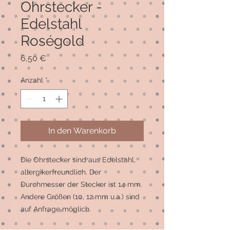
Ohrstecker -
Edelstahl
Roségold
Preis
6,50 €
Anzahl
*
In den Warenkorb
Die Ohrstecker sind aus Edelstahl, 
allergikerfreundlich. Der 
Durchmesser der Stecker ist 14 mm. 
Andere Größen (10, 12 mm u.a.) sind 
auf Anfrage möglich. 
