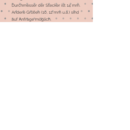
Durchmesser der Stecker ist 14 mm. 
Andere Größen (10, 12 mm u.a.) sind 
auf Anfrage möglich. 

Die meisten Motive sind 
Einzelstücke, auf Wunsch können 
mehr gefertigt werden.
© 2026 by Elsterfräulein