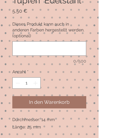
Tupfen" Edelstahl
Preis
5,50 €
Dieses Produkt kann auch in
anderen Farben hergestellt werden.
(optional)
0/500
Anzahl
*
In den Warenkorb
Durchmesser: 14 mm

Länge: 25 mm
