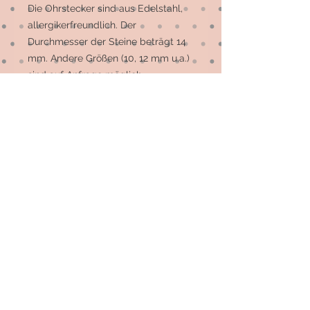
Die Ohrstecker sind aus Edelstahl, 
allergikerfreundlich. Der 
Durchmesser der Steine beträgt 14 
mm. Andere Größen (10, 12 mm u.a.) 
sind auf Anfrage möglich. 

Die meisten Motive sind 
Einzelstücke, auf Wunsch können 
mehr gefertigt werden.
© 2026 by Elsterfräulein