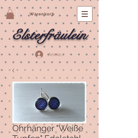
Warenkorb
Elsterfräulein
Anmelden
Ohrhänger "Weiße