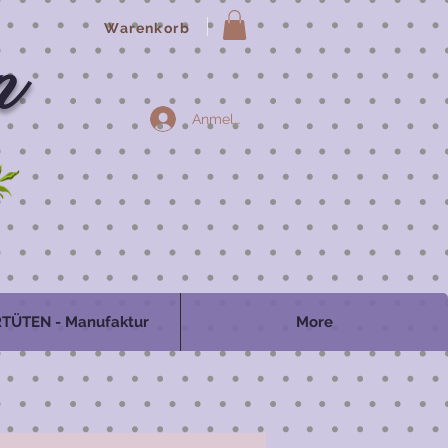
Warenkorb
n
Anmelden
TÜTEN - Manufaktur
More