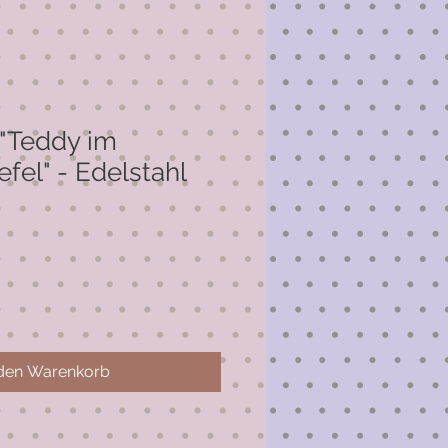
"Teddy im
efel" - Edelstahl
 den Warenkorb