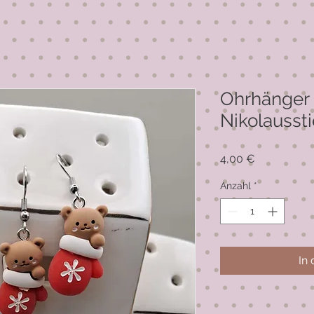
Ohrhänger 
Nikolaussti
Preis
4,00 €
Anzahl
*
In