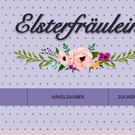
Elsterfräulei
HÄKELZAUBER
ZUCKER