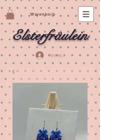
Warenkorb
Elsterfräulein
Anmelden