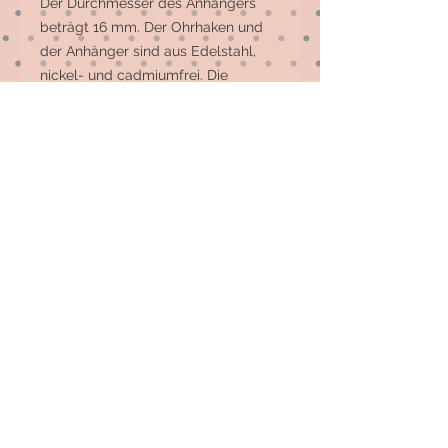
Der Durchmesser des Anhängers 
beträgt 16 mm. Der Ohrhaken und 
der Anhänger sind aus Edelstahl, 
nickel- und cadmiumfrei. Die 
Schleife ist aus Messing.

Andere Motive und Farben sind 
möglich. 
© 2026 by Elsterfräulein