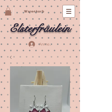
Warenkorb
Elsterfräulein
Anmelden