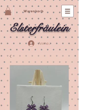
Warenkorb
Elsterfräulein
Anmelden