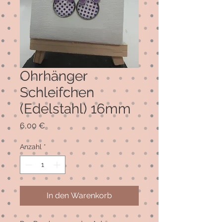
Ohrhänger
Schleifchen
(Edelstahl) 16mm
Preis
6,00 €
Anzahl
*
In den Warenkorb