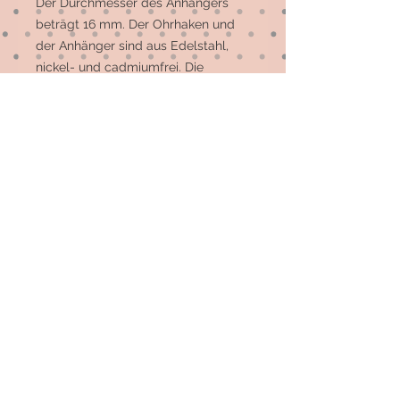
Der Durchmesser des Anhängers 
beträgt 16 mm. Der Ohrhaken und 
der Anhänger sind aus Edelstahl, 
nickel- und cadmiumfrei. Die 
Schleife ist aus Messing.

Andere Motive und Farben sind 
möglich. 
© 2026 by Elsterfräulein