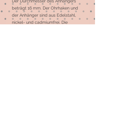
Der Durchmesser des Anhängers 
beträgt 16 mm. Der Ohrhaken und 
der Anhänger sind aus Edelstahl, 
nickel- und cadmiumfrei. Die 
Schleife ist aus Messing.

Andere Motive und Farben sind 
möglich. 
© 2026 by Elsterfräulein