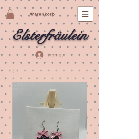
Warenkorb
Elsterfräulein
Anmelden