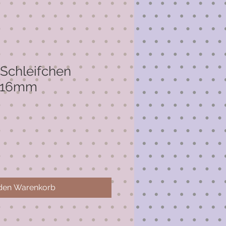
Schleifchen
) 16mm
 den Warenkorb