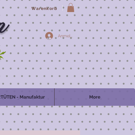
Warenkorb
n
Anmelden
TÜTEN - Manufaktur
More