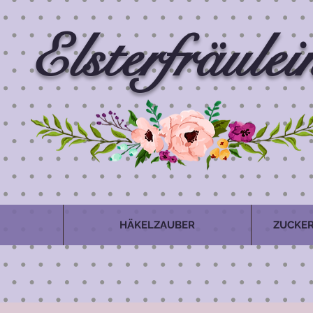
Elsterfräulei
HÄKELZAUBER
ZUCKER