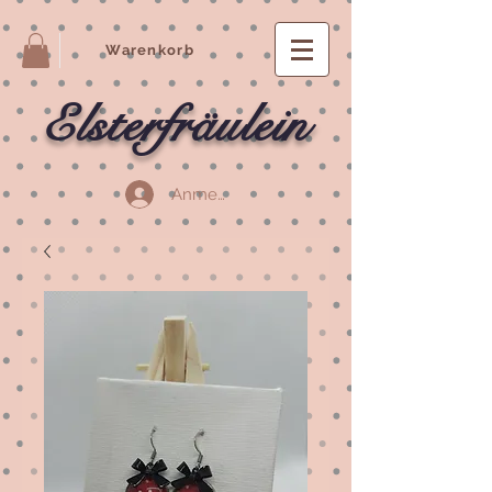
Warenkorb
Elsterfräulein
Anmelden