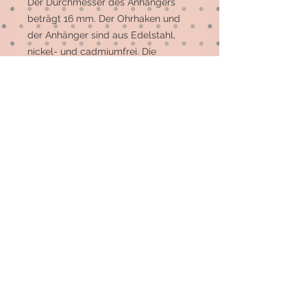
Der Durchmesser des Anhängers 
beträgt 16 mm. Der Ohrhaken und 
der Anhänger sind aus Edelstahl, 
nickel- und cadmiumfrei. Die 
Schleife ist aus Messing.

Andere Motive und Farben sind 
möglich. 
© 2026 by Elsterfräulein