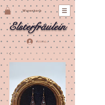
Warenkorb
Elsterfräulein
Anmelden