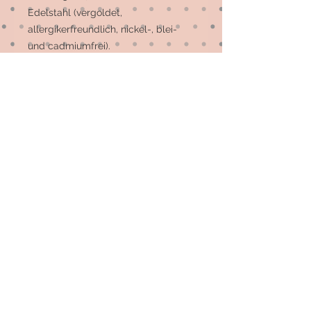
Edelstahl (vergoldet,
allergikerfreundlich, nickel-, blei-
und cadmiumfrei).
Die meisten Ohrstecker sind
Einzelstücke, auf Wunsch können
evtl. mehr gefertigt werden. Bitte
einfach melden 😉
© 2026 by Elsterfräulein