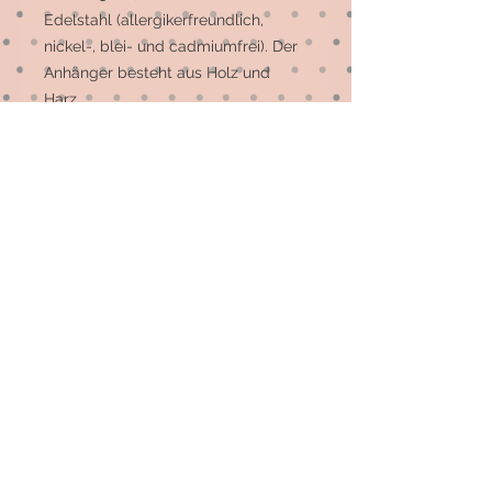
Edelstahl (allergikerfreundlich,
nickel-, blei- und cadmiumfrei). Der
Anhänger besteht aus Holz und
Harz.
Die meisten Ohrstecker sind
Einzelstücke, auf Wunsch können
evtl. mehr gefertigt werden. Bitte
einfach melden 😉
© 2026 by Elsterfräulein