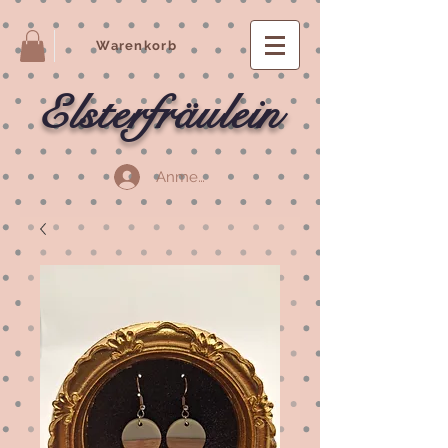
Warenkorb
Elsterfräulein
Anmelden