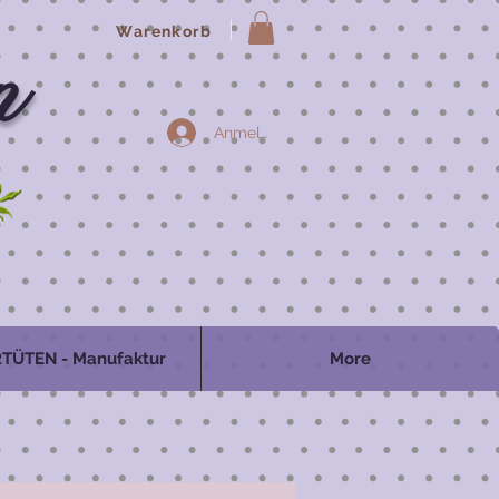
Warenkorb
n
Anmelden
TÜTEN - Manufaktur
More