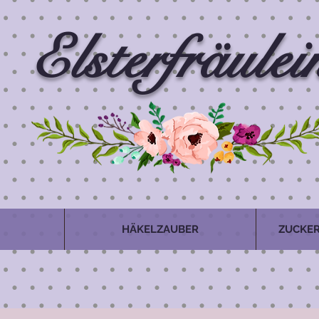
Elsterfräulei
HÄKELZAUBER
ZUCKER