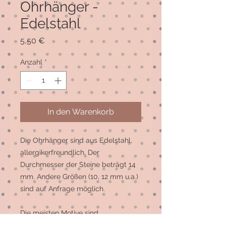
Ohrhänger -
Edelstahl
Preis
5,50 €
Anzahl
*
In den Warenkorb
Die Ohrhänger sind aus Edelstahl, 
allergikerfreundlich. Der 
Durchmesser der Steine beträgt 14 
mm. Andere Größen (10, 12 mm u.a.) 
sind auf Anfrage möglich. 

Die meisten Motive sind 
Einzelstücke, auf Wunsch können 