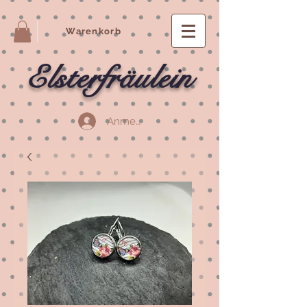
Warenkorb
Elsterfräulein
Anmelden