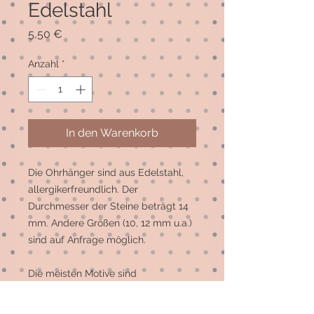
Edelstahl
Preis
5,50 €
Anzahl
*
In den Warenkorb
Die Ohrhänger sind aus Edelstahl, 
allergikerfreundlich. Der 
Durchmesser der Steine beträgt 14 
mm. Andere Größen (10, 12 mm u.a.) 
sind auf Anfrage möglich. 

Die meisten Motive sind 
Einzelstücke, auf Wunsch können 
mehr gefertigt werden.