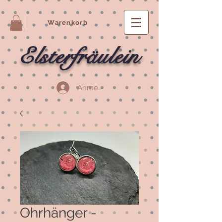
Warenkorb
Elsterfräulein
Anmelden
Ohrhänger -