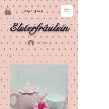
Warenkorb
Elsterfräulein
Anmelden