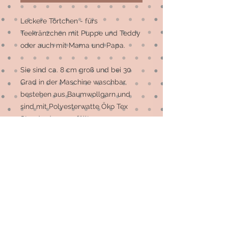
Leckere Törtchen - fürs 
Teekränzchen mit Puppe und Teddy 
oder auch mit Mama und Papa.

Sie sind ca. 8 cm groß und bei 30 
Grad in der Maschine waschbar, 
bestehen aus Baumwollgarn und 
sind mit Polyesterwatte Öko Tex 
Standard 100 gefüllt.

Sie sind auch zum Spielen für kleine 
Kinder geeignet und brauchen ca. 1 
Woche, um gebacken - äh gehäkelt 
(!) zu werden, sollten sie gerade 
nicht vorrätig sein. 