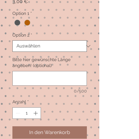
Preis
3,00 €
Option 1
*
Option 2
*
Bitte hier gewünschte Länge
angeben! (optional)
0/500
Anzahl
*
In den Warenkorb