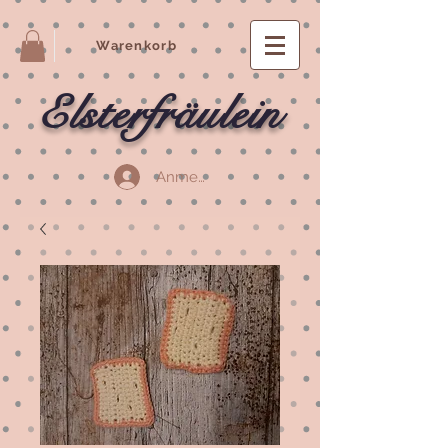
Warenkorb
Elsterfräulein
Anmelden