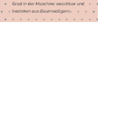
Grad in der Maschine waschbar und 
bestehen aus Baumwollgarn.

Sie sind auch zum Spielen für kleine 
Kinder geeignet und brauchen ca. 1 
Woche, um gehäkelt zu werden, 
sollten sie gerade nicht vorrätig sein.
© 2026 by Elsterfräulein