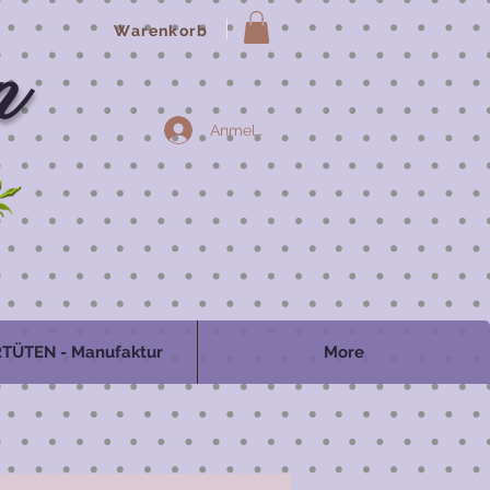
Warenkorb
n
Anmelden
TÜTEN - Manufaktur
More