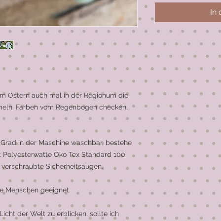
In
um Ostern auch mal in der Regionum die 
eln, Farben vom Regenbogen checken, 
 Grad in der Maschine waschbar, bestehe 
 Polyesterwatte Öko Tex Standard 100 
l verschraubte Sicherheitsaugen.

ne Menschen geeignet.

cht der Welt zu erblicken, sollte ich 