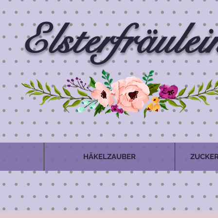
Elsterfräulei
HÄKELZAUBER
ZUCKER