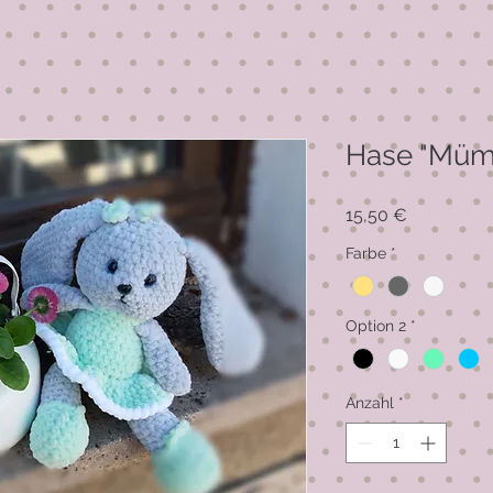
Hase "Müm
Preis
15,50 €
Farbe
*
Option 2
*
Anzahl
*