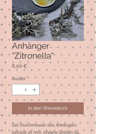
Anhänger
"Zitronella"
Preis
6,00 €
Anzahl
*
In den Warenkorb
Der Durchmesser des Anhängers 
beträgt 25 mm. Andere Größen (12, 