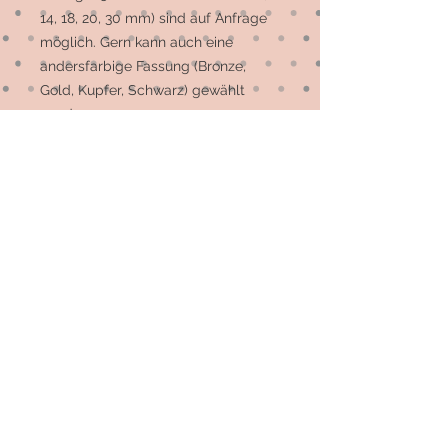
14, 18, 20, 30 mm) sind auf Anfrage 
möglich. Gern kann auch eine 
andersfarbige Fassung (Bronze, 
Gold, Kupfer, Schwarz) gewählt 
werden.

Die meisten Motive sind 
Einzelstücke, auf Wunsch können 
mehr gefertigt werden.
© 2026 by Elsterfräulein