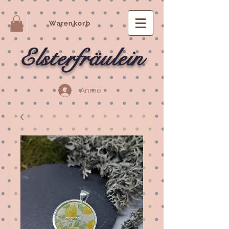
Warenkorb
Elsterfräulein
Anmelden