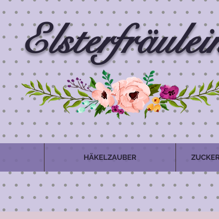
Elsterfräulei
HÄKELZAUBER
ZUCKER