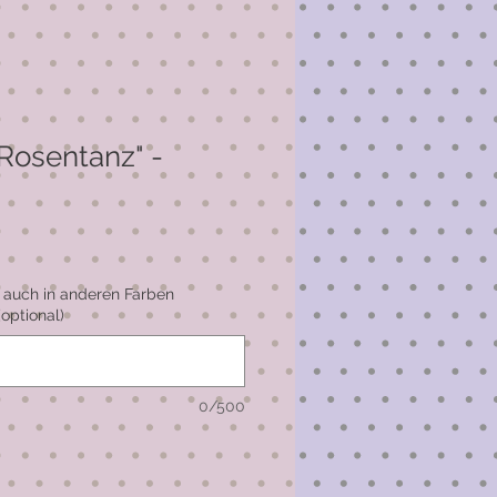
Rosentanz" -
 auch in anderen Farben
(optional)
0/500