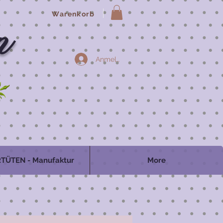
Warenkorb
n
Anmelden
TÜTEN - Manufaktur
More