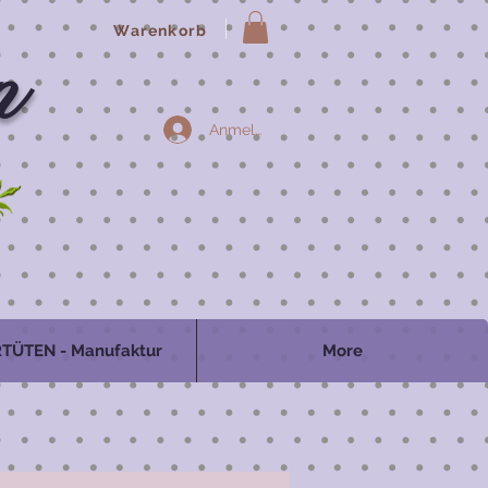
Warenkorb
n
Anmelden
TÜTEN - Manufaktur
More