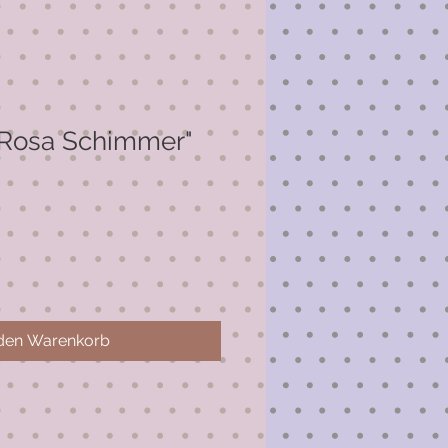
"Rosa Schimmer"
 den Warenkorb