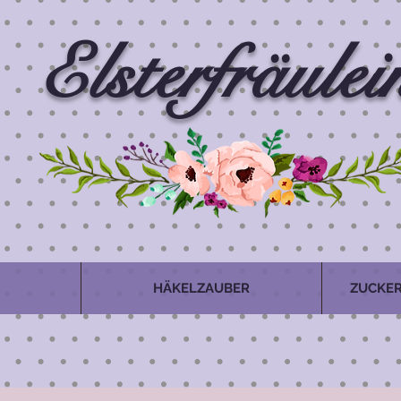
Elsterfräulei
HÄKELZAUBER
ZUCKER