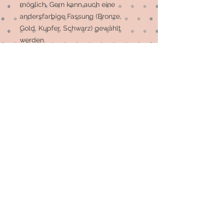
möglich. Gern kann auch eine 
andersfarbige Fassung (Bronze, 
Gold, Kupfer, Schwarz) gewählt 
werden.

Die meisten Motive sind 
Einzelstücke, auf Wunsch können 
mehr gefertigt werden.
© 2026 by Elsterfräulein