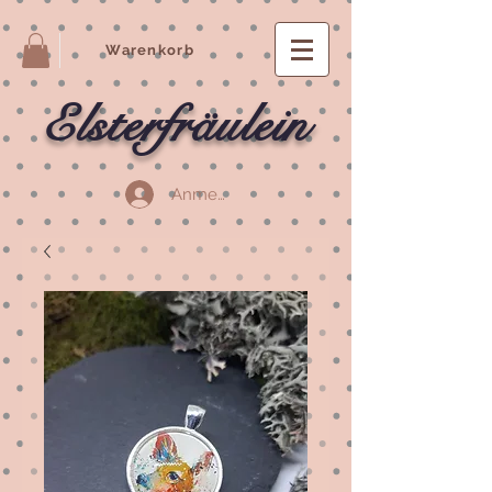
Warenkorb
Elsterfräulein
Anmelden