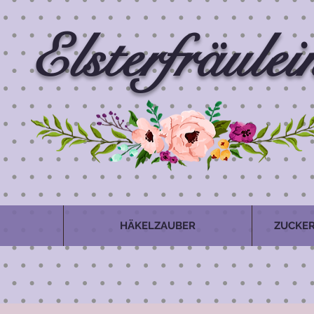
Elsterfräulei
HÄKELZAUBER
ZUCKER