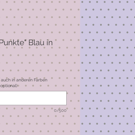
Punkte" Blau in
 auch in anderen Farben
(optional)
0/500