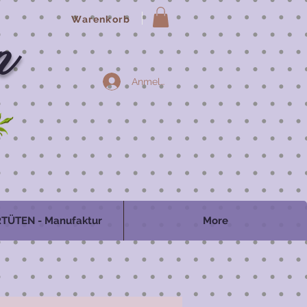
Warenkorb
n
Anmelden
TÜTEN - Manufaktur
More