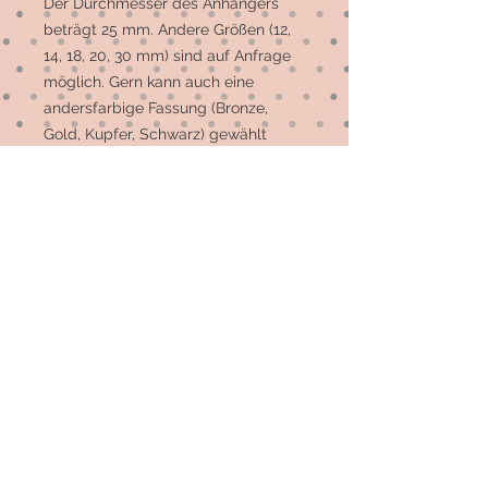
Der Durchmesser des Anhängers 
beträgt 25 mm. Andere Größen (12, 
14, 18, 20, 30 mm) sind auf Anfrage 
möglich. Gern kann auch eine 
andersfarbige Fassung (Bronze, 
Gold, Kupfer, Schwarz) gewählt 
werden.

Die meisten Motive sind 
Einzelstücke, auf Wunsch können 
mehr gefertigt werden.
© 2026 by Elsterfräulein