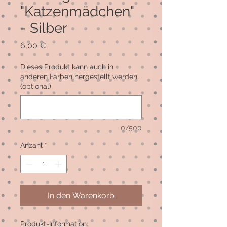
"Katzenmädchen"
- Silber
Preis
6,00 €
Dieses Produkt kann auch in
anderen Farben hergestellt werden.
(optional)
0/500
Anzahl
*
In den Warenkorb
Produkt-Information: