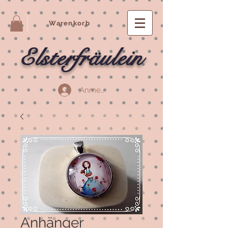
Warenkorb
Elsterfräulein
Anmelden
Anhänger