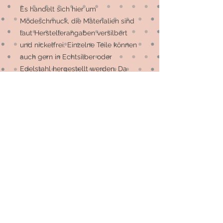
Es handelt sich hier um 
Modeschmuck, die Materialien sind 
laut Herstellerangaben versilbert 
und nickelfrei. Einzelne Teile können 
auch gern in Echtsilber oder 
Edelstahl hergestellt werden. Da 
diese Option leider nicht für alle 
Stücke möglich ist, schick mir bitte 
eine Mail und ich sage Dir, welche 
Artikel dies sein können. Vielen Dank 
für Dein Verständnis.
© 2026 by Elsterfräulein