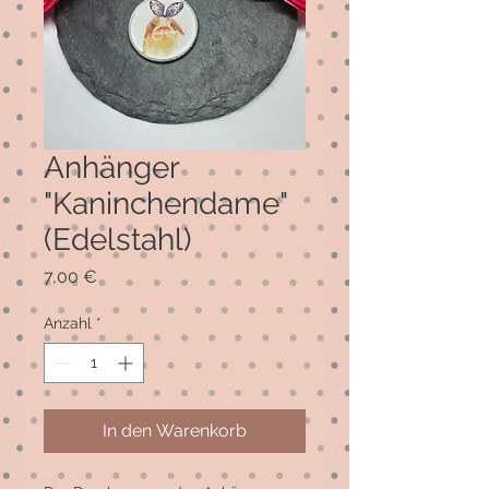
Anhänger
"Kaninchendame"
(Edelstahl)
Preis
7,00 €
Anzahl
*
In den Warenkorb