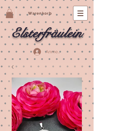
Warenkorb
Elsterfräulein
Anmelden