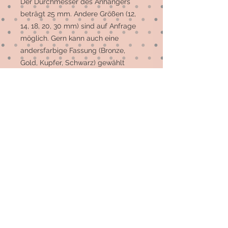
Der Durchmesser des Anhängers 
beträgt 25 mm. Andere Größen (12, 
14, 18, 20, 30 mm) sind auf Anfrage 
möglich. Gern kann auch eine 
andersfarbige Fassung (Bronze, 
Gold, Kupfer, Schwarz) gewählt 
werden.

Die meisten Motive sind 
Einzelstücke, auf Wunsch können 
mehr gefertigt werden.
© 2026 by Elsterfräulein