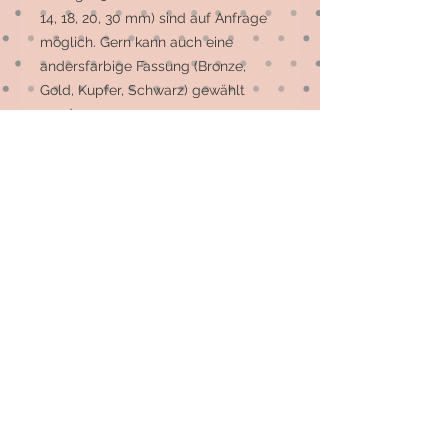
14, 18, 20, 30 mm) sind auf Anfrage 
möglich. Gern kann auch eine 
andersfarbige Fassung (Bronze, 
Gold, Kupfer, Schwarz) gewählt 
werden.

Die meisten Motive sind 
Einzelstücke, auf Wunsch können 
mehr gefertigt werden.
© 2026 by Elsterfräulein