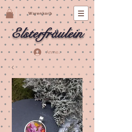
Warenkorb
Elsterfräulein
Anmelden