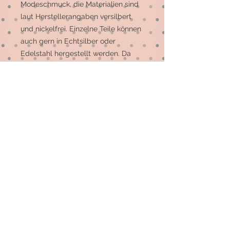
Modeschmuck, die Materialien sind 
laut Herstellerangaben versilbert 
und nickelfrei. Einzelne Teile können 
auch gern in Echtsilber oder 
Edelstahl hergestellt werden. Da 
diese Option leider nicht für alle 
Stücke möglich ist, schick mir bitte 
eine Mail und ich sage Dir, welche 
Artikel dies sein können. Vielen Dank 
für Dein Verständnis.
© 2026 by Elsterfräulein