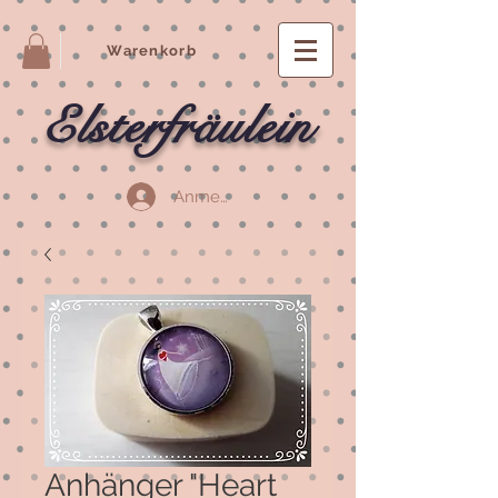
Warenkorb
Elsterfräulein
Anmelden
Anhänger "Heart