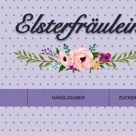
Elsterfräulei
HÄKELZAUBER
ZUCKER