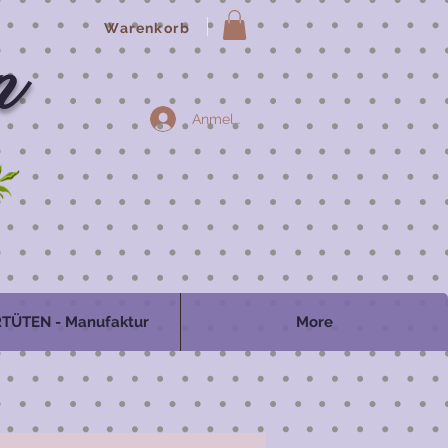
Warenkorb
n
Anmelden
TÜTEN - Manufaktur
More