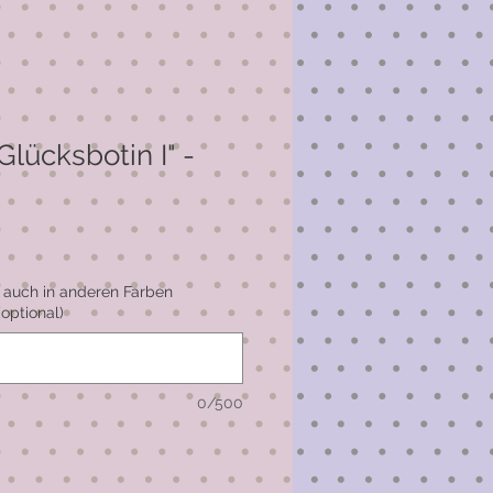
lücksbotin I" -
 auch in anderen Farben
(optional)
0/500