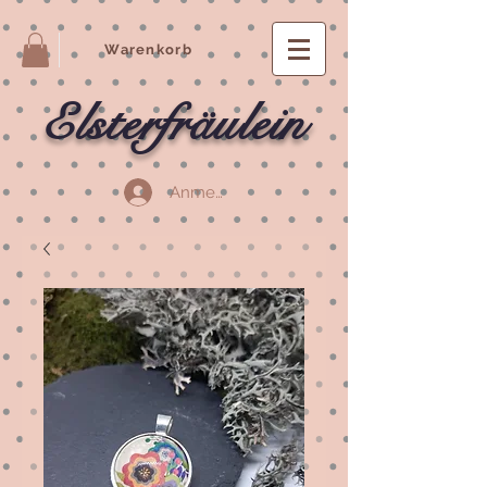
Warenkorb
Elsterfräulein
Anmelden