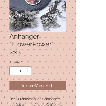
Anhänger
"FlowerPower"
Preis
6,00 €
Anzahl
*
In den Warenkorb
Der Durchmesser des Anhängers 
beträgt 25 mm. Andere Größen (12, 