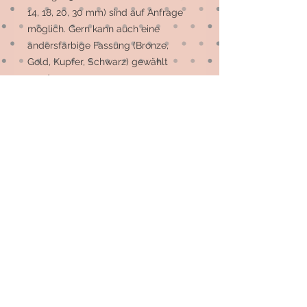
14, 18, 20, 30 mm) sind auf Anfrage 
möglich. Gern kann auch eine 
andersfarbige Fassung (Bronze, 
Gold, Kupfer, Schwarz) gewählt 
werden.

Die meisten Motive sind 
Einzelstücke, auf Wunsch können 
mehr gefertigt werden.
© 2026 by Elsterfräulein